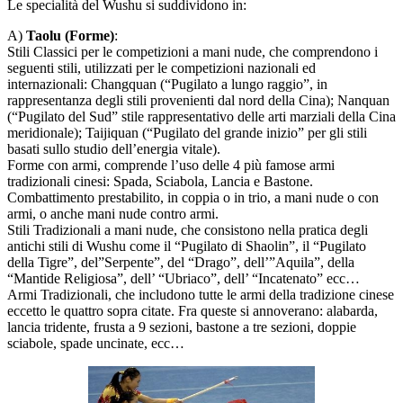
Le specialità del Wushu si suddividono in:
A)
Taolu (Forme)
:
Stili Classici per le competizioni a mani nude, che comprendono i
seguenti stili, utilizzati per le competizioni nazionali ed
internazionali: Changquan (“Pugilato a lungo raggio”, in
rappresentanza degli stili provenienti dal nord della Cina); Nanquan
(“Pugilato del Sud” stile rappresentativo delle arti marziali della Cina
meridionale); Taijiquan (“Pugilato del grande inizio” per gli stili
basati sullo studio dell’energia vitale).
Forme con armi, comprende l’uso delle 4 più famose armi
tradizionali cinesi: Spada, Sciabola, Lancia e Bastone.
Combattimento prestabilito, in coppia o in trio, a mani nude o con
armi, o anche mani nude contro armi.
Stili Tradizionali a mani nude, che consistono nella pratica degli
antichi stili di Wushu come il “Pugilato di Shaolin”, il “Pugilato
della Tigre”, del”Serpente”, del “Drago”, dell’”Aquila”, della
“Mantide Religiosa”, dell’ “Ubriaco”, dell’ “Incatenato” ecc…
Armi Tradizionali, che includono tutte le armi della tradizione cinese
eccetto le quattro sopra citate. Fra queste si annoverano: alabarda,
lancia tridente, frusta a 9 sezioni, bastone a tre sezioni, doppie
sciabole, spade uncinate, ecc…