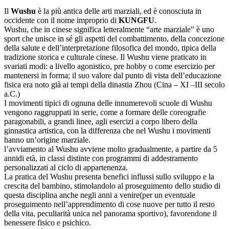
Il
Wushu
è la più antica delle arti marziali, ed è conosciuta in
occidente con il nome improprio di
KUNGFU
.
Wushu, che in cinese significa letteralmente “arte marziale” è uno
sport che unisce in sé gli aspetti del combattimento, della concezione
della salute e dell’interpretazione filosofica del mondo, tipica della
tradizione storica e culturale cinese. Il Wushu viene praticato in
svariati modi: a livello agonistico, pre hobby o come esercizio per
mantenersi in forma; il suo valore dal punto di vista dell’educazione
fisica era noto già ai tempi della dinastia Zhou (Cina – XI –III secolo
a.C.)
I movimenti tipici di ognuna delle innumerevoli scuole di Wushu
vengono raggruppati in serie, come a formare delle coreografie
paragonabili, a grandi linee, agli esercizi a corpo libero della
ginnastica artistica, con la differenza che nel Wushu i movimenti
hanno un’origine marziale.
l’avviamento al Wushu avviene molto gradualmente, a partire da 5
annidi età, in classi distinte con programmi di addestramento
personalizzati al ciclo di appartenenza.
La pratica del Wushu presenta benefici influssi sullo sviluppo e la
crescita del bambino, stimolandolo al proseguimento dello studio di
questa disciplina anche negli anni a venire(per un eventuale
proseguimento nell’apprendimento di cose nuove per tutto il resto
della vita, peculiarità unica nel panorama sportivo), favorendone il
benessere fisico e psichico.