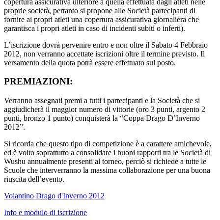
copertura assicurativa ulteriore a quella effettuata dagli atleti nelle
proprie società, pertanto si propone alle Società partecipanti di
fornire ai propri atleti una copertura assicurativa giornaliera che
garantisca i propri atleti in caso di incidenti subiti o inferti).
L’iscrizione dovrà pervenire entro e non oltre il Sabato 4 Febbraio
2012, non verranno accettate iscrizioni oltre il termine previsto. Il
versamento della quota potrà essere effettuato sul posto.
PREMIAZIONI:
Verranno assegnati premi a tutti i partecipanti e la Società che si
aggiudicherà il maggior numero di vittorie (oro 3 punti, argento 2
punti, bronzo 1 punto) conquisterà la “Coppa Drago D’Inverno
2012”.
Si ricorda che questo tipo di competizione è a carattere amichevole,
ed è volto soprattutto a consolidare i buoni rapporti tra le Società di
Wushu annualmente presenti al torneo, perciò si richiede a tutte le
Scuole che interverranno la massima collaborazione per una buona
riuscita dell’evento.
Volantino Drago d'Inverno 2012
Info e modulo di iscrizione