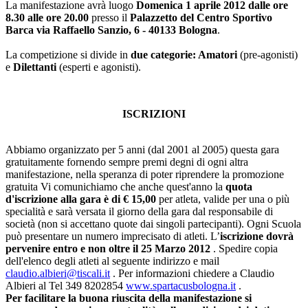
La manifestazione avrà luogo
Domenica 1 aprile 2012 dalle ore
8.30 alle ore 20.00
presso il
Palazzetto del Centro Sportivo
Barca via Raffaello Sanzio, 6 - 40133 Bologna
.
La competizione si divide in
due categorie: Amatori
(pre-agonisti)
e
Dilettanti
(esperti e agonisti).
ISCRIZIONI
Abbiamo organizzato per 5 anni (dal 2001 al 2005) questa gara
gratuitamente fornendo sempre premi degni di ogni altra
manifestazione, nella speranza di poter riprendere la promozione
gratuita Vi comunichiamo che anche quest'anno la
quota
d'iscrizione alla gara è di € 15,00
per atleta, valide per una o più
specialità e sarà versata il giorno della gara dal responsabile di
società (non si accettano quote dai singoli partecipanti). Ogni Scuola
può presentare un numero imprecisato di atleti. L’
iscrizione dovrà
pervenire entro e non oltre il 25 Marzo 2012
. Spedire copia
dell'elenco degli atleti al seguente indirizzo e mail
claudio.albieri@tiscali.it
. Per informazioni chiedere a Claudio
Albieri al Tel 349 8202854
www.spartacusbologna.it
.
Per facilitare la buona riuscita della manifestazione si