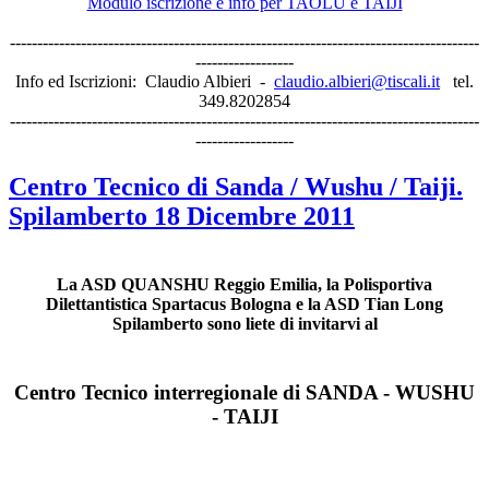
Modulo iscrizione e info per TAOLU e TAIJI
--------------------------------------------------------------------------------------
------------------
Info ed Iscrizioni: Claudio Albieri -
claudio.albieri@tiscali.it
tel.
349.8202854
--------------------------------------------------------------------------------------
------------------
Centro Tecnico di Sanda / Wushu / Taiji.
Spilamberto 18 Dicembre 2011
La ASD QUANSHU Reggio Emilia, la Polisportiva
Dilettantistica Spartacus Bologna e la ASD Tian Long
Spilamberto sono liete di invitarvi al
Centro Tecnico interregionale di SANDA - WUSHU
- TAIJI